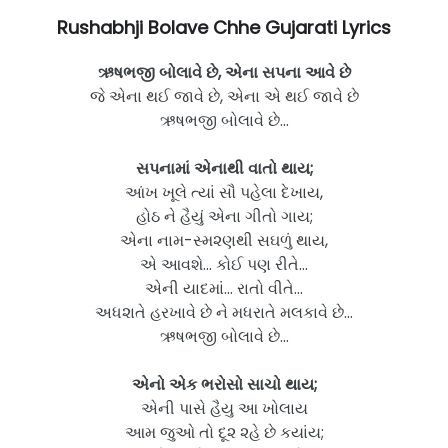
Rushabhji Bolave Chhe Gujarati Lyrics
ઋષભજી બોલાવે છે, એના સપના આવે છે
જે એના થઈ જાવે છે, એના એ થઈ જાવે છે
ઋષભજી બોલાવે છે…
સપનામાં એનાથી વાતો થાય;
આંખ ખૂલે ત્યાં સૌ પહેલા દેખાય,
હોઠ ને હૈયું એના ગીતો ગાય;
એના નામ-સ્મ૨ણથી સઘળું થાય,
એ આવશે… કોઈ પણ રીતે…
એની યાદમાં… રાતો વીતે…
અધ૨ાતે હરખાવે છે ને મધરાતે મલકાવે છે…
ઋષભજી બોલાવે છે…
એનો એક ભરોસો સાચો થાય;
એની પાસે હૈયુ આ ખોલાય
આમ જુઓ તો દૂ૨ ૨હે છે કયાંય;