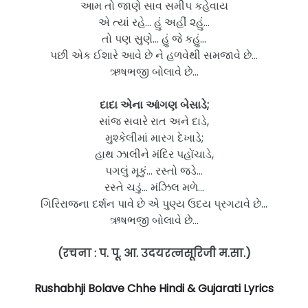
આમ તો જાણે સાવ સમીપ કહેવાય
એ ત્યાં રહે… હું અહીં ૨હું…
તો પણ સુણે… હું જે કહું…
પછી એક ઈશારે આવે છે ને હળવેથી સમજાવે છે…
ઋષભજી બોલાવે છે…
દાદા એના આંગણ બેસાડે;
સાંજ સવારે રાત અને દાડે,
મુશ્કેલીમાં મારગ દેખાડે;
હાથ ઝાલીને મંદિર પહોંચાડે,
પગલું મૂકું… રસ્તો જડે…
રસ્તે ચડું… મંઝિલ મળે…
ગિરિરાજના દર્શન પાવે છે એ પુણ્ય ઉદય પ્રગટાવે છે…
ઋષભજી બોલાવે છે…
(रचना : प. पू. आ. उदयरत्नसूरिजी म.सा.)
Rushabhji Bolave Chhe Hindi & Gujarati Lyrics