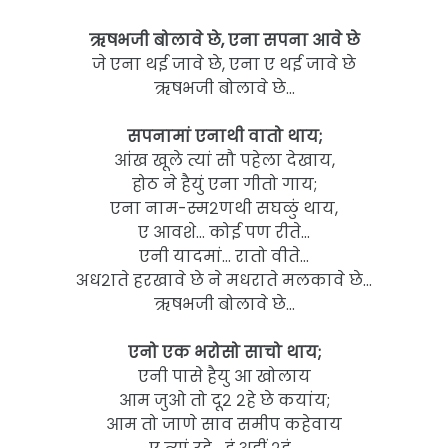
ऋषभजी बोलावे छे, एना सपना आवे छे
जे एना थई जावे छे, एना ए थई जावे छे
ऋषभजी बोलावे छे…
सपनामां एनाथी वातो थाय;
आंख खूले त्यां सौ पहेला देखाय,
होठ ने हैयुं एना गीतो गाय;
एना नाम-स्म२णथी सघळुं थाय,
ए आवशे… कोई पण रीते…
एनी यादमां… रातो वीते…
अध२ाते हरखावे छे ने मधराते मलकावे छे…
ऋषभजी बोलावे छे…
एनो एक भरोसो साचो थाय;
एनी पासे हैयु आ खोलाय
आम जुओ तो दू२ २हे छे कयांय;
आम तो जाणे साव समीप कहेवाय