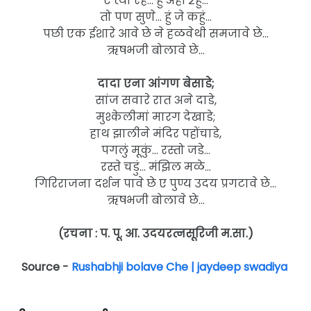
ए त्यां रहे… हुं अहीं २हुं…
तो पण सुणे… हुं जे कहुं…
पछी एक ईशारे आवे छे ने हळवेथी समजावे छे…
ऋषभजी बोलावे छे…
दादा एना आंगण बेसाडे;
सांज सवारे रात अने दाडे,
मुश्केलीमां मारग देखाडे;
हाथ झालीने मंदिर पहोंचाडे,
पगलुं मूकुं… रस्तो जडे…
रस्ते चडुं… मंझिल मळे…
गिरिराजना दर्शन पावे छे ए पुण्य उदय प्रगटावे छे…
ऋषभजी बोलावे छे…
(रचना : प. पू. आ. उदयरत्नसूरिजी म.सा.)
Source -
Rushabhji bolave Che | jaydeep swadiya